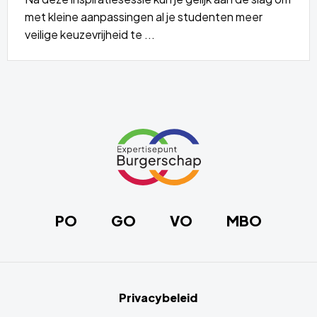
met kleine aanpassingen al je studenten meer
veilige keuzevrijheid te ...
Lees
meer
over
Site
footer
Link
naar
de
homepage
PO
GO
VO
MBO
Privacybeleid