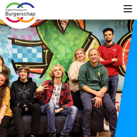
Expertisepunt
M
Burgerschap