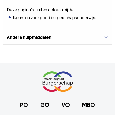
Deze pagina’s sluiten ook aan bij de
.
IJkpunten voor goed burgerschapsonderwijs
Andere hulpmiddelen
Site
footer
Link
naar
de
homepage
PO
GO
VO
MBO